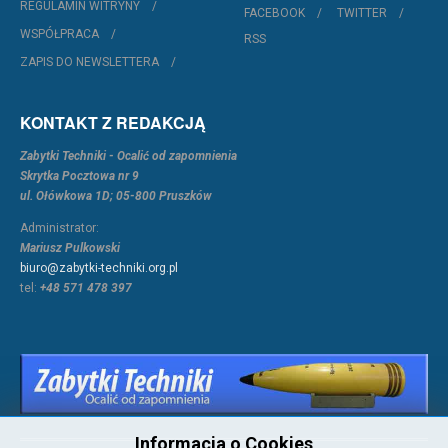
REGULAMIN WITRYNY
FACEBOOK
TWITTER
WSPÓŁPRACA
RSS
ZAPIS DO NEWSLETTERA
KONTAKT Z REDAKCJĄ
Zabytki Techniki - Ocalić od zapomnienia
Skrytka Pocztowa nr 9
ul. Ołówkowa 1D; 05-800 Pruszków
Administrator:
Mariusz Pulkowski
biuro@zabytki-techniki.org.pl
tel:
+48 571 478 397
Informacja o Cookies