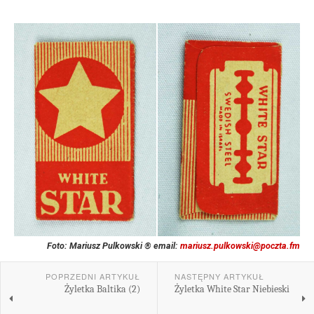
Foto: Mariusz Pulkowski ® email:
mariusz.pulkowski@poczta.fm
POPRZEDNI ARTYKUŁ
NASTĘPNY ARTYKUŁ
Żyletka Baltika (2)
Żyletka White Star Niebieski