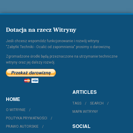
Dotacja na rzecz Witryny
Jeśli chcesz wspomódz funkcjonowanie i rozwój witryny
"Zabytki Techniki - Ocalić od zapomnienia" prosimy o darowiznę.
Zgromadzone środki będą przeznaczone na utrzymanie techniczne
witryny oraz jej dalszy rozwój.
ARTICLES
HOME
TAGS
SEARCH
O WITRYNIE
MAPA WITRYNY
POLITYKA PRYWATNOŚCI
SOCIAL
PRAWO AUTORSKIE