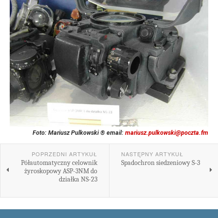
Foto: Mariusz Pulkowski ® email:
mariusz.pulkowski@poczta.fm
POPRZEDNI ARTYKUŁ
NASTĘPNY ARTYKUŁ
Półautomatyczny celownik
Spadochron siedzeniowy S-3
żyroskopowy ASP-3NM do
działka NS-23