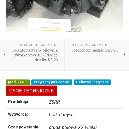
POPRZEDNI ARTYKUŁ
NASTĘPNY ARTYKUŁ
Półautomatyczny celownik
Spadochron siedzeniowy S-3
żyroskopowy ASP-3NM do
działka NS-23
prod. ZSRR
Przyrządy pokładowe
Celowniki optyczne
DANE TECHNICZNE
Produkcja:
ZSRR
Wytwórca:
brak danych
Czas powstania:
druga połowa XX wieku