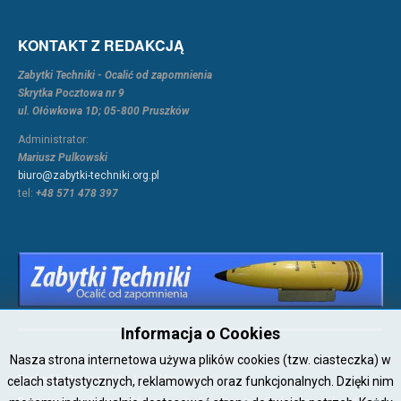
KONTAKT Z REDAKCJĄ
Zabytki Techniki - Ocalić od zapomnienia
Skrytka Pocztowa nr 9
ul. Ołówkowa 1D; 05-800 Pruszków
Administrator:
Mariusz Pulkowski
biuro@zabytki-techniki.org.pl
tel:
+48 571 478 397
Informacja o Cookies
Nasza strona internetowa używa plików cookies (tzw. ciasteczka) w
Copyright © 2026 Joomla!. All Rights Reserved. Powered by
Zabytki-
Techniki
- Designed by JoomlArt.com.
celach statystycznych, reklamowych oraz funkcjonalnych. Dzięki nim