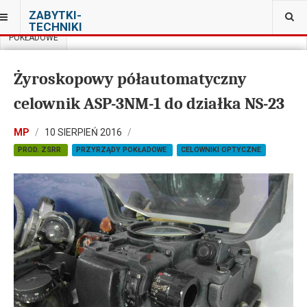
JESTEŚ TUTAJ:
ZABYTKI-
MUZEUM SIŁ POWIETRZNYCH W DĘBLINIE
TECHNIKI
POKŁADOWE
Żyroskopowy półautomatyczny
celownik ASP-3NM-1 do działka NS-23
MP
10 SIERPIEŃ 2016
PROD. ZSRR
PRZYRZĄDY POKŁADOWE
CELOWNIKI OPTYCZNE