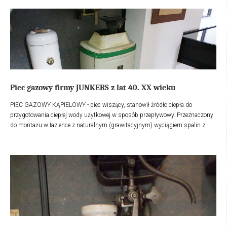
emaliowanej wraz z czopuchem, palnik główny zamontowany w obudowie
nagrzewnicy (wymiennika ciepła). Palnik główny posiada niezawodny palący
się płomień dyżurny (świeczkę). Terma posiada estetyczny wygląd i
wykonana bardzo solidnie.
Piec gazowy firmy JUNKERS z lat 40. XX wieku
PIEC GAZOWY KĄPIELOWY - piec wiszący, stanowił źródło ciepła do
przygotowania ciepłej wody użytkowej w sposób przepływowy. Przeznaczony
do montażu w łazience z naturalnym (grawitacyjnym) wyciągiem spalin z
otwartej komory spalania. Połączenie do komina umieszczone jest tuż nad
nagrzewnicą i tworzy z nim dzięki obudowie estetyczną całość.