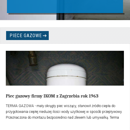
PIECE GAZOWE
Piec gazowy firmy IKOM z Zagrzebia rok 1963
TERMA GAZOWA - mały okrągły piec wiszący, stanowił źródło ciepła do
przygotowania ciepłej niedużej ilości wody użytkowej w sposób przepływowy.
Przeznaczona do montażu bezpośrednio nad zlewem lub umywalką. Terma
gazowa, posiada automatykę sterującą pracą pieca jak również możliwość
regulacji temperatury wody. Obudowa wykonana z blachy stalowej