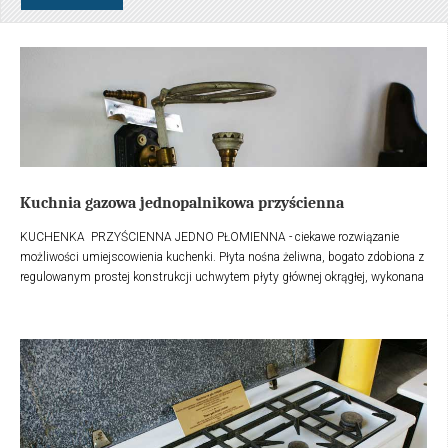
Kuchnia gazowa jednopalnikowa przyścienna
KUCHENKA PRZYŚCIENNA JEDNO PŁOMIENNA - ciekawe rozwiązanie
możliwości umiejscowienia kuchenki. Płyta nośna żeliwna, bogato zdobiona z
regulowanym prostej konstrukcji uchwytem płyty głównej okrągłej, wykonana
z stali, z prostymi elementami i z pojedynczym palnikami systemu
oszczędnościowe, typu ,,JUNKER
& Ruh".