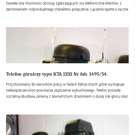
Dawała ona możliwość obsługi zgłaszających się telefonicznie klientów, z
zachowaniem indywidualnego charakteru połączenia. Łączenie oparte o ręczne
podłączenie przez człowieka odpowiednich przycisków i wtyczek
(dzwoniących) do odpowiednich gniazd (odbierających). Centrala miała
wbudowany generator prądu, który był pobudzany przy pomocy korbki.
Centrala telefoniczna stanowiła wyposażenie biura - sekretariatu.
Telefon górniczy typu KTA 1232 Nr fab. 1495/54.
Przystosowany do warunków pracy w halach fabrycznych gdzie występuje
niebezpieczeństwo powstania zagrożenia wybuchowego. Telefon posiada
szczelną obudowę żeliwną z zewnętrznym dzwonkiem o dużej sile głosu oraz
dwie słuchawki i tarczę obrotową. Telefon zamontowany na ścianie hali i
podłączony do sieci telekomunikacyjnej za pośrednictwem głowicy
gazoszczelnej.