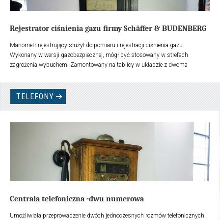
Rejestrator ciśnienia gazu firmy Schäffer & BUDENBERG
Manometr rejestrujący służył do pomiaru i rejestracji ciśnienia gazu.
Wykonany w wersji gazobezpiecznej, mógł być stosowany w strefach
zagrożenia wybuchem. Zamontowany na tablicy w układzie z dwoma
manometrami różnicowymi "U-rukami", które spełniały funkcję manometrów
kontrolnych rejestratora.
TELEFONY
Centrala telefoniczna -dwu numerowa
Umożliwiała przeprowadzenie dwóch jednoczesnych rozmów telefonicznych.