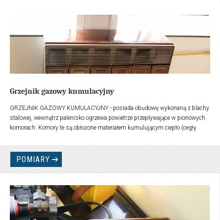
Grzejnik gazowy kumulacyjny
GRZEJNIK GAZOWY KUMULACYJNY - posiada obudowę wykonaną z blachy
stalowej, wewnątrz palenisko ogrzewa powietrze przepływające w pionowych
komorach. Komory te są obłożone materiałem kumulującym ciepło (cegły
szamotowe). Przednia część grzejnika składa się z kilku ozdobnych płyt
zakrywających wnętrze.
POMIARY