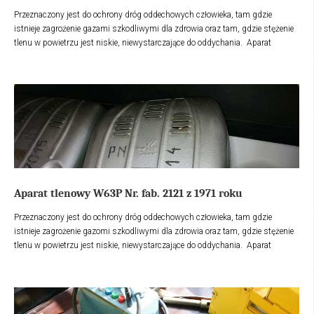
Przeznaczony jest do ochrony dróg oddechowych człowieka, tam gdzie
istnieje zagrożenie gazami szkodliwymi dla zdrowia oraz tam, gdzie stężenie
tlenu w powietrzu jest niskie, niewystarczające do oddychania. Aparat
tlenowy składał się z: pochłaniacza wilgoci i dwutlenek węgla z wydychanego
powietrza, butli z tlenem i dźwignią zaworu butli oraz maską izolującą do
której dostarczane jest powietrze z butli. Maska, szczelnie przylegała do
twarzy i wykonana była z gumy i innych materiałów, służących do ochrony
dróg oddechowych, oczu i twarzy.
Aparat tlenowy W63P Nr. fab. 2121 z 1971 roku
Przeznaczony jest do ochrony dróg oddechowych człowieka, tam gdzie
istnieje zagrożenie gazomi szkodliwymi dla zdrowia oraz tam, gdzie stężenie
tlenu w powietrzu jest niskie, niewystarczające do oddychania. Aparat
tlenowy składał się z: pochłaniacza wilgoci i dwutlenek węgla z wydychanego
powietrza, butli z tlenem i dzwignią zaworu butli oraz maską izolującą do
której dostarczane jest powietrze z butli. Maska, szczelnie przylegała do
twarzy i wykonana była z gumy i innych materiałów, służących do ochrony