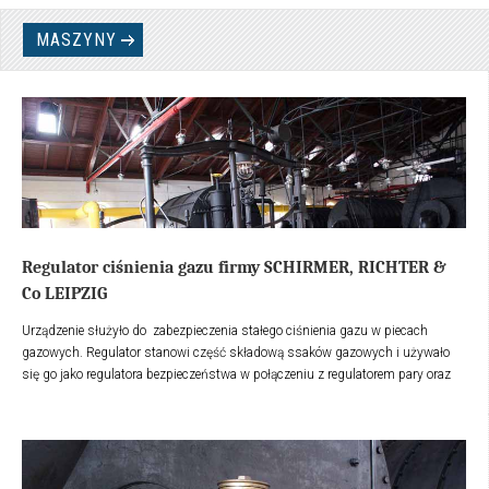
większych obiektach (willach, hotelach, szpitalach itp.).
MASZYNY
Regulator ciśnienia gazu firmy SCHIRMER, RICHTER &
Co LEIPZIG
Urządzenie służyło do zabezpieczenia stałego ciśnienia gazu w piecach
gazowych. Regulator stanowi część składową ssaków gazowych i używało
się go jako regulatora bezpieczeństwa w połączeniu z regulatorem pary oraz
zaworem obejściowym. Przestrzeń pod dzwonem regulatora jest połączona z
przewodem ssącym.