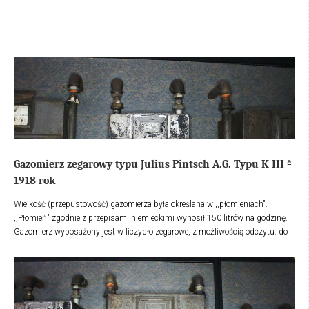
Gazomierz zegarowy typu Julius Pintsch A.G. Typu K III ª
1918 rok
Wielkość (przepustowość) gazomierza była określana w ,,płomieniach".
,,Płomień" zgodnie z przepisami niemieckimi wynosił 150 litrów na godzinę.
Gazomierz wyposażony jest w liczydło zegarowe, z możliwością odczytu: do
trzech cyfr (max 999) m³ i wskaźnika litrów.