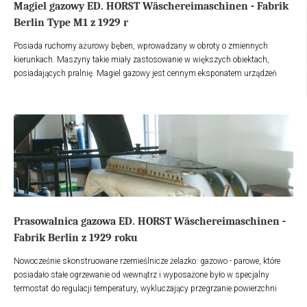
Magiel gazowy ED. HORST Wäschereimaschinen - Fabrik
Berlin Type M1 z 1929 r
Posiada ruchomy ażurowy bęben, wprowadzany w obroty o zmiennych
kierunkach. Maszyny takie miały zastosowanie w większych obiektach,
posiadających pralnię. Magiel gazowy jest cennym eksponatem urządzeń
gazowych przemysłowych i jednocześnie stanowi darem Dyrekcji "Grand
Hotelu" z Sopotu.
Prasowalnica gazowa ED. HORST Wäschereimaschinen -
Fabrik Berlin z 1929 roku
Nowocześnie skonstruowane rzemieślnicze żelazko: gazowo - parowe, które
posiadało stałe ogrzewanie od wewnątrz i wyposażone było w specjalny
termostat do regulacji temperatury, wykluczający przegrzanie powierzchni
żelazka i przypalenia bielizny. Maszyny takie miały zastosowanie w