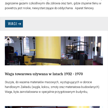
zagrożenie gazami szkodliwymi dla zdrowia oraz tam, gdzie stężenie tlenu w
powietrzu jest niskie, niewystarczające do oddychania. Aparat tlenowy
składał się z: pochłaniacza wilgoci i dwutlenek węgla z wydychanego
powietrza, butli z tlenem i dźwignią zaworu butli oraz maską izolującą do
której dostarczane jest powietrze z butli. Maska, szczelnie przylegała do
WAGI
twarzy i wykonana była z gumy i innych materiałów, służących do ochrony
dróg oddechowych, oczu i twarzy.
Waga towarowa używana w latach 1932 - 1970
Służyła, do ważenia materiałów masowych, występujących w obrocie
handlowym Zakładu (węgla, koksu, smoły oraz materiałowa budowlanych).
Waga, była zainstalowana w specjalnie przygotowanym budynku,
wyposażonym w rampę wagową, na której dokonywano pomiaru - ważenia
pojazdów transportowych (wozów konnych, przyczep transportowych i
samochodów).