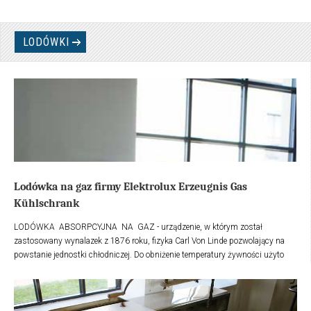
LODÓWKI
Lodówka na gaz firmy Elektrolux Erzeugnis Gas
Kühlschrank
LODÓWKA ABSORPCYJNA NA GAZ - urządzenie, w którym został
zastosowany wynalazek z 1876 roku, fizyka Carl Von Linde pozwolający na
powstanie jednostki chłodniczej. Do obniżenie temperatury żywności użyto
ciekłego amoniaku, który przechodząc przez parownik w stan gazowy - na
wskutek podgrzania palnikiem gazowym, pobiera ciepło z chłodzonego
otoczenia - obniżając w ten sposób temperaturę wewnątrz lodówki.