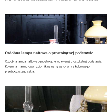
zaprojektowana przez Ignacego Łukasiewicza i oświetliła aptekę w 1853 roku.
Prezentowana lampa, nawiązuje kształtem do pierwowzoru.
Ozdobna lampa naftowa o prostokątnej podstawie
Ozdobna lampa naftowa o prostokątnej odlewanej prostokątnej podstawie.
Kolumna marmurowa i zbiornik na naftę wykonany z kolorowego
przeźroczystego szkła.