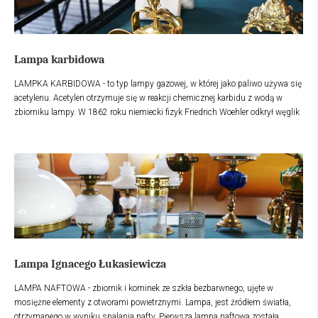
Lampa karbidowa
LAMPKA KARBIDOWA - to typ lampy gazowej, w której jako paliwo używa się
acetylenu. Acetylen otrzymuje się w reakcji chemicznej karbidu z wodą w
zbiorniku lampy. W 1862 roku niemiecki fizyk Friedrich Woehler odkrył węglik
wapnia (karbid). To odkrycie było pierwszym krokiem do skonstruowania
lampy acetylenowej, popularnie zwanej karbidówką. Przenośne lampki
karbidowe były stosowane: w pracy górników i znalazły się w podstawowym
wyposażeniu kolejarzy.
Lampa Ignacego Łukasiewicza
LAMPA NAFTOWA - zbiornik i kominek ze szkła bezbarwnego, ujęte w
mosiężne elementy z otworami powietrznymi. Lampa, jest źródłem światła,
otrzymanego w wyniku spalania nafty. Pierwsza lampa naftowa została