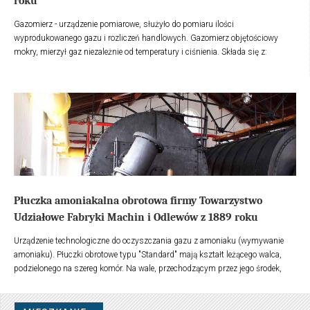
roku
Gazomierz - urządzenie pomiarowe, służyło do pomiaru ilości
wyprodukowanego gazu i rozliczeń handlowych. Gazomierz objętościowy
mokry, mierzył gaz niezależnie od temperatury i ciśnienia. Składa się z:
walcowej obudowy, w której obracał się bęben "Crosseŷa" z blachy
obołowionej.
Płuczka amoniakalna obrotowa firmy Towarzystwo
Udziałowe Fabryki Machin i Odlewów z 1889 roku
Urządzenie technologiczne do oczyszczania gazu z amoniaku (wymywanie
amoniaku). Płuczki obrotowe typu "Standard" mają kształt leżącego walca,
podzielonego na szereg komór. Na wale, przechodzącym przez jego środek,
obracają się tarcze z drewnianymi rusztami. Ciecz (woda) płucząca przepływa
kolejno przez komory i zwilża stale obracające się tarcze.