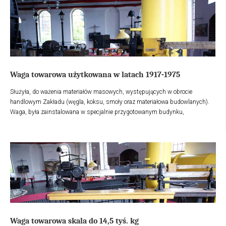
Waga towarowa użytkowana w latach 1917-1975
Służyła, do ważenia materiałów masowych, występujących w obrocie
handlowym Zakładu (węgla, koksu, smoły oraz materiałowa budowlanych).
Waga, była zainstalowana w specjalnie przygotowanym budynku,
wyposażonym w rampę wagową, na której dokonywano pomiaru - ważenia
pojazdów transportowych (wozów konnych, przyczep transportowych i
samochodów). Rozliczenie dostaw, polegało na ważeniu pojazdu wraz z
załadunkiem (waga - brutto), a następnie porównywania z wagą samego
pojazdu (wagą - tara), różnica w wyniku, stanowiła wagę - netto, ciężar
materiałów.
Waga towarowa skala do 14,5 tyś. kg