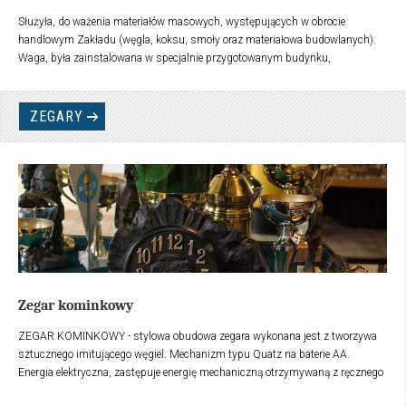
Służyła, do ważenia materiałów masowych, występujących w obrocie
handlowym Zakładu (węgla, koksu, smoły oraz materiałowa budowlanych).
Waga, była zainstalowana w specjalnie przygotowanym budynku,
wyposażonym w rampę wagową, na której dokonywano pomiaru - ważenia
pojazdów transportowych (wozów konnych, przyczep transportowych i
samochodów).
ZEGARY
Zegar kominkowy
ZEGAR KOMINKOWY - stylowa obudowa zegara wykonana jest z tworzywa
sztucznego imitującego węgiel. Mechanizm typu Quatz na baterie AA.
Energia elektryczna, zastępuje energię mechaniczną otrzymywaną z ręcznego
napinania sprężyny. Zegar posiada pięknie zdobioną tarczę i stojącą postać