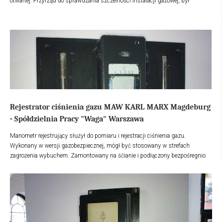
otwartej. Przyrząd do sprawdzania szczelności instalacji gazowej, był
stosowany już pod koniec XIX wieku i wycofany z użytku w latach 50 - XX
wieku, kiedy to wprowadzono, nowe przepisy związane z bezpiecznym
sprawdzaniem szczelności połączeń sieci i instalacji gazowej.
Rejestrator ciśnienia gazu MAW KARL MARX Magdeburg
- Spółdzielnia Pracy "Waga" Warszawa
Manometr rejestrujący służył do pomiaru i rejestracji ciśnienia gazu.
Wykonany w wersji gazobezpiecznej, mógł być stosowany w strefach
zagrożenia wybuchem. Zamontowany na śćianie i podłączony bezpośregnio
do gazociągu, przewodem stalowym Ø 15 mm.