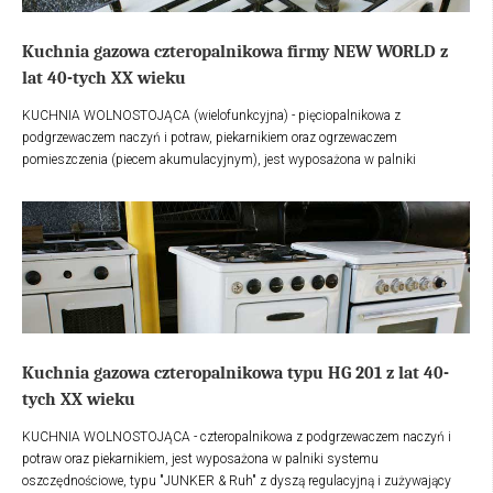
Kuchnia gazowa czteropalnikowa firmy NEW WORLD z
lat 40-tych XX wieku
KUCHNIA WOLNOSTOJĄCA (wielofunkcyjna) - pięciopalnikowa z
podgrzewaczem naczyń i potraw, piekarnikiem oraz ogrzewaczem
pomieszczenia (piecem akumulacyjnym), jest wyposażona w palniki
systemu oszczędnościowe, typu "JUNKER
& Ruh" z dyszą regulacyjną i
zużywający minimalną ilość gazu.
Kuchnia gazowa czteropalnikowa typu HG 201 z lat 40-
tych XX wieku
KUCHNIA WOLNOSTOJĄCA - czteropalnikowa z podgrzewaczem naczyń i
potraw oraz piekarnikiem, jest wyposażona w palniki systemu
oszczędnościowe, typu "JUNKER
& Ruh" z dyszą regulacyjną i zużywający