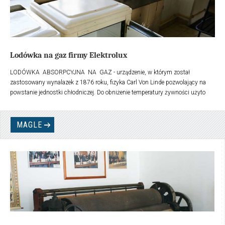
Lodówka na gaz firmy Elektrolux
LODÓWKA ABSORPCYJNA NA GAZ - urządzenie, w którym został
zastosowany wynalazek z 1876 roku, fizyka Carl Von Linde pozwolający na
powstanie jednostki chłodniczej. Do obniżenie temperatury żywności użyto
ciekłego amoniaku, który przechodząc przez parownik w stan gazowy - na
wskutek podgrzania palnikiem gazowym, pobiera ciepło z chłodzonego
otoczenia - obniżając w ten sposób temperaturę wewnątrz lodówki.
MAGLE