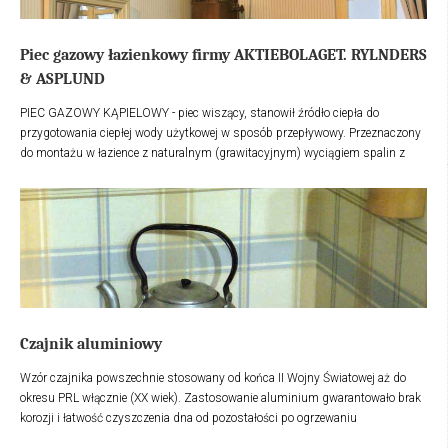
Piec gazowy łazienkowy firmy AKTIEBOLAGET. RYLNDERS
& ASPLUND
PIEC GAZOWY KĄPIELOWY - piec wiszący, stanowił źródło ciepła do
przygotowania ciepłej wody użytkowej w sposób przepływowy. Przeznaczony
do montażu w łazience z naturalnym (grawitacyjnym) wyciągiem spalin z
otwartej komory spalania. Posiada automatykę sterującą pracą pieca jak
również możliwość regulacji temperatury wody.
Czajnik aluminiowy
Wzór czajnika powszechnie stosowany od końca II Wojny Światowej aż do
okresu PRL włącznie (XX wiek). Zastosowanie aluminium gwarantowało brak
korozji i łatwość czyszczenia dna od pozostałości po ogrzewaniu
bezpośrednim ogniem.