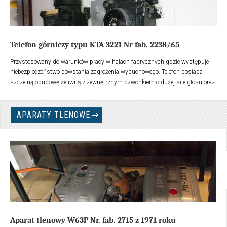
Telefon górniczy typu KTA 3221 Nr fab. 2238/65
Przystosowany do warunków pracy w halach fabrycznych gdzie występuje
niebezpieczeństwo powstania zagrożenia wybuchowego. Telefon posiada
szczelną obudowę żeliwną z zewnętrznym dzwonkiem o dużej sile głosu oraz
dwie słuchawki i tarczę obrotową. Telefon zamontowany na ścianie hali i
połączony do sieci telekomunikacyjne za pośrednictwem głowicy
gazoszczelnej.
APARATY TLENOWE
Aparat tlenowy W63P Nr. fab. 2715 z 1971 roku