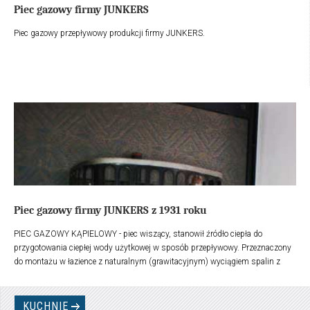
Piec gazowy firmy JUNKERS
Piec gazowy przepływowy produkcji firmy JUNKERS.
Piec gazowy firmy JUNKERS z 1931 roku
PIEC GAZOWY KĄPIELOWY - piec wiszący, stanowił źródło ciepła do
przygotowania ciepłej wody użytkowej w sposób przepływowy. Przeznaczony
do montażu w łazience z naturalnym (grawitacyjnym) wyciągiem spalin z
otwartej komory spalania. Posiada automatykę sterującą pracą pieca, jak
również możliwość regulacji temperatury wody.
KUCHNIE