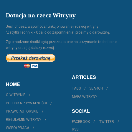
Dotacja na rzecz Witryny
Jeśli chcesz wspomódz funkcjonowanie i rozwój witryny
"Zabytki Techniki - Ocalić od zapomnienia" prosimy o darowiznę.
Zgromadzone środki będą przeznaczone na utrzymanie techniczne
witryny oraz jej dalszy rozwój.
ARTICLES
HOME
TAGS
SEARCH
O WITRYNIE
MAPA WITRYNY
POLITYKA PRYWATNOŚCI
SOCIAL
PRAWO AUTORSKIE
REGULAMIN WITRYNY
FACEBOOK
TWITTER
WSPÓŁPRACA
RSS