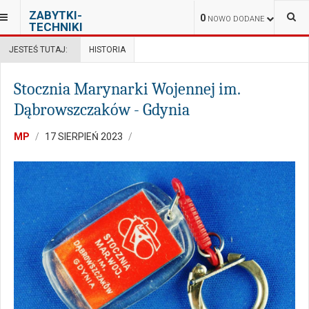
ZABYTKI-
0
NOWO DODANE
TECHNIKI
JESTEŚ TUTAJ:
HISTORIA
Stocznia Marynarki Wojennej im.
Dąbrowszczaków - Gdynia
MP
17 SIERPIEŃ 2023