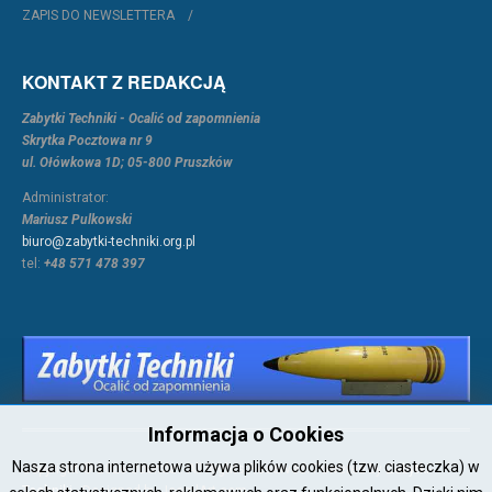
ZAPIS DO NEWSLETTERA
KONTAKT Z REDAKCJĄ
Zabytki Techniki - Ocalić od zapomnienia
Skrytka Pocztowa nr 9
ul. Ołówkowa 1D; 05-800 Pruszków
Administrator:
Mariusz Pulkowski
biuro@zabytki-techniki.org.pl
tel:
+48 571 478 397
Informacja o Cookies
Nasza strona internetowa używa plików cookies (tzw. ciasteczka) w
Copyright © 2026 Joomla!. All Rights Reserved. Powered by
Zabytki-
Techniki
- Designed by JoomlArt.com.