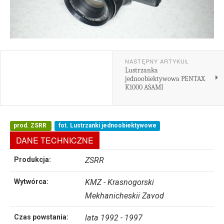
NASTĘPNY ARTYKUŁ
Lustrzanka
jednoobiektywowa PENTAX
K1000 ASAMI
prod. ZSRR
fot. Lustrzanki jednoobiektywowe
DANE TECHNICZNE
Produkcja:
ZSRR
Wytwórca:
KMZ - Krasnogorski
Mekhanicheskii Zavod
Czas powstania:
lata 1992 - 1997