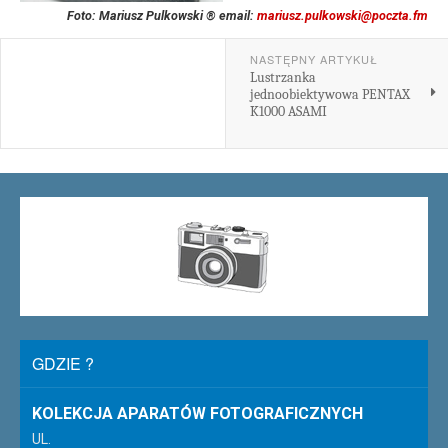
Foto: Mariusz Pulkowski ® email:
mariusz.pulkowski@poczta.fm
NASTĘPNY ARTYKUŁ
Lustrzanka
jednoobiektywowa PENTAX
K1000 ASAMI
GDZIE ?
KOLEKCJA APARATÓW FOTOGRAFICZNYCH
UL.