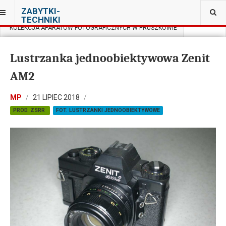
JESTEŚ TUTAJ:
ZABYTKI-
TECHNIKI
KOLEKCJA APARATÓW FOTOGRAFICZNYCH W PRUSZKOWIE
Lustrzanka jednoobiektywowa Zenit
AM2
MP
21 LIPIEC 2018
PROD. ZSRR
FOT. LUSTRZANKI JEDNOOBIEKTYWOWE