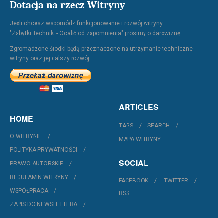
Dotacja na rzecz Witryny
Jeśli chcesz wspomódz funkcjonowanie i rozwój witryny
"Zabytki Techniki - Ocalić od zapomnienia" prosimy o darowiznę.
Zgromadzone środki będą przeznaczone na utrzymanie techniczne
witryny oraz jej dalszy rozwój.
ARTICLES
HOME
TAGS
SEARCH
O WITRYNIE
MAPA WITRYNY
POLITYKA PRYWATNOŚCI
SOCIAL
PRAWO AUTORSKIE
REGULAMIN WITRYNY
FACEBOOK
TWITTER
WSPÓŁPRACA
RSS
ZAPIS DO NEWSLETTERA