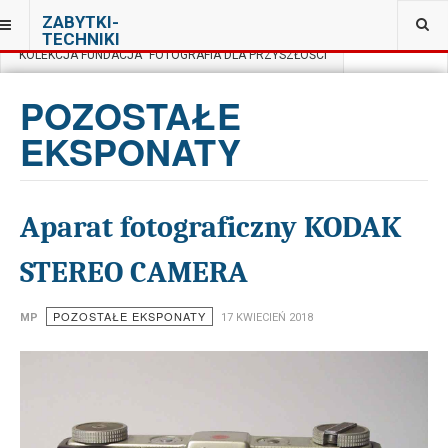
JESTEŚ TUTAJ:
ZABYTKI-
TECHNIKI
KOLEKCJA FUNDACJA "FOTOGRAFIA DLA PRZYSZŁOŚCI"
POZOSTAŁE
EKSPONATY
Aparat fotograficzny KODAK
STEREO CAMERA
POZOSTAŁE EKSPONATY
MP
17 KWIECIEŃ 2018