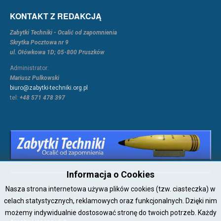
KONTAKT Z REDAKCJĄ
Zabytki Techniki - Ocalić od zapomnienia
Skrytka Pocztowa nr 9
ul. Ołówkowa 1D; 05-800 Pruszków
Administrator:
Mariusz Pulkowski
biuro@zabytki-techniki.org.pl
tel:
+48 571 478 397
Informacja o Cookies
Nasza strona internetowa używa plików cookies (tzw. ciasteczka) w
Copyright © 2026 Joomla!. All Rights Reserved. Powered by
Zabytki-
Techniki
- Designed by JoomlArt.com.
celach statystycznych, reklamowych oraz funkcjonalnych. Dzięki nim
możemy indywidualnie dostosować stronę do twoich potrzeb. Każdy
Bootstrap
is a front-end framework of Twitter, Inc. Code licensed under