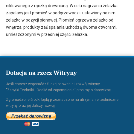
niklowanego z rączką drewnianą. W celu nagrzania żelazka
zapalany jest płomień w podgrzewacz i ustawiany na nim
żelazko w pozycji pionowej. Płomień ogrzewa żelazko od
wnętrza, produkty zaś spalania uchodzą dwoma otworami,
umieszczonymi w przedniej części żelazka.
Dotacja na rzecz Witryny
Jeśli chcesz wspomódz funkcjonowanie i rozwój witryny
"Zabytki Techniki - Ocalić od zapomnienia" prosimy o darowiznę.
Zgromadzone środki będą przeznaczone na utrzymanie techniczne
witryny oraz jej dalszy rozwój.