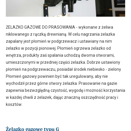
ŻELAZKO GAZOWE DO PRASOWANIA - wykonane z żeliwa
niklowanego z rączką drewnianą. W celu nagrzania żelazka
zapalany jest płomień w podgrzewacz i ustawiany na nim
żelazko w pozycji pionowej. Płomień ogrzewa żelazko od
wnętrza, produkty zaś spalania uchodzą dwoma otworami,
umieszczonymi w przedniej części żelazka. Dobrze ustawiony
płomień na podgrzewaczu, posiadał środek niebiesko - zielony.
Płomień gazowy powinien być tak uregulowany, aby nie
wychodził przez górne otwory żelazka. Prasowanie na gazie
zapewnia bezwzględną czystość, wygodę i możność korzystania
w każdej chwili z żelazek, dając znaczną oszczędność pracy i
kosztów.
Żelazko gazowe typu G