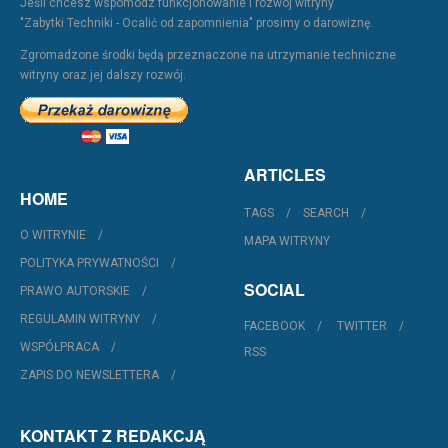
Jeśli chcesz wspomódz funkcjonowanie i rozwój witryny
"Zabytki Techniki - Ocalić od zapomnienia" prosimy o darowiznę.
Zgromadzone środki będą przeznaczone na utrzymanie techniczne
witryny oraz jej dalszy rozwój.
ARTICLES
HOME
TAGS
SEARCH
O WITRYNIE
MAPA WITRYNY
POLITYKA PRYWATNOŚCI
SOCIAL
PRAWO AUTORSKIE
REGULAMIN WITRYNY
FACEBOOK
TWITTER
WSPÓŁPRACA
RSS
ZAPIS DO NEWSLETTERA
KONTAKT Z REDAKCJĄ