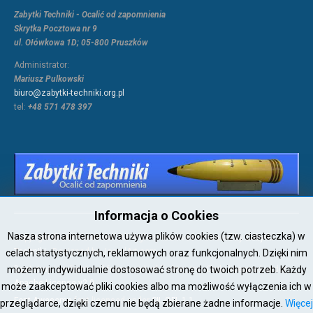
Zabytki Techniki - Ocalić od zapomnienia
Skrytka Pocztowa nr 9
ul. Ołówkowa 1D; 05-800 Pruszków
Administrator:
Mariusz Pulkowski
biuro@zabytki-techniki.org.pl
tel:
+48 571 478 397
Informacja o Cookies
Nasza strona internetowa używa plików cookies (tzw. ciasteczka) w
Copyright © 2026 Joomla!. All Rights Reserved. Powered by
Zabytki-
Techniki
- Designed by JoomlArt.com.
celach statystycznych, reklamowych oraz funkcjonalnych. Dzięki nim
możemy indywidualnie dostosować stronę do twoich potrzeb. Każdy
Bootstrap
is a front-end framework of Twitter, Inc. Code licensed under
Apache License v2.0
.
może zaakceptować pliki cookies albo ma możliwość wyłączenia ich w
Font Awesome
font licensed under
SIL OFL 1.1
.
przeglądarce, dzięki czemu nie będą zbierane żadne informacje.
Więcej