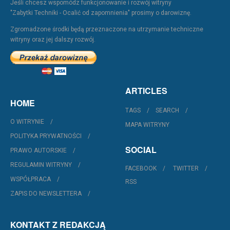
Jeśli chcesz wspomódz funkcjonowanie i rozwój witryny
"Zabytki Techniki - Ocalić od zapomnienia" prosimy o darowiznę.
Zgromadzone środki będą przeznaczone na utrzymanie techniczne
witryny oraz jej dalszy rozwój.
ARTICLES
HOME
TAGS
SEARCH
O WITRYNIE
MAPA WITRYNY
POLITYKA PRYWATNOŚCI
SOCIAL
PRAWO AUTORSKIE
REGULAMIN WITRYNY
FACEBOOK
TWITTER
WSPÓŁPRACA
RSS
ZAPIS DO NEWSLETTERA
KONTAKT Z REDAKCJĄ