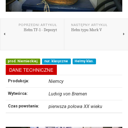
POPRZEDNI ARTYKUŁ
NASTĘPNY ARTYKUŁ
Hełm TF-1 - Depozyt
Hełm typu Mark V
prod. Niemieckiej
nur. klasyczne
Hełmy klas.
DANE TECHNICZNE
Produkcja:
Niemcy
Wytwórca:
Ludvig von Bremen
Czas powstania:
pierwsza połowa XX wieku