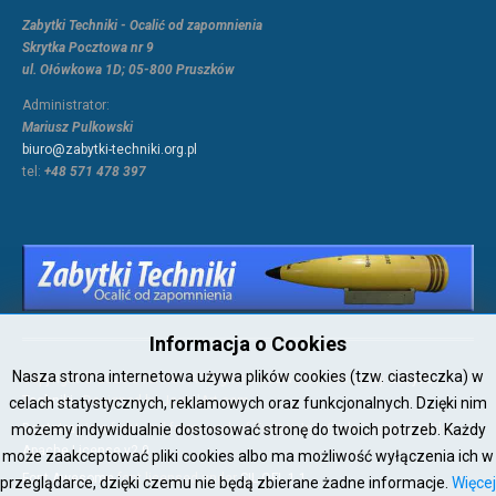
Zabytki Techniki - Ocalić od zapomnienia
Skrytka Pocztowa nr 9
ul. Ołówkowa 1D; 05-800 Pruszków
Administrator:
Mariusz Pulkowski
biuro@zabytki-techniki.org.pl
tel:
+48 571 478 397
Informacja o Cookies
Nasza strona internetowa używa plików cookies (tzw. ciasteczka) w
Copyright © 2026 Joomla!. All Rights Reserved. Powered by
Zabytki-
Techniki
- Designed by JoomlArt.com.
celach statystycznych, reklamowych oraz funkcjonalnych. Dzięki nim
możemy indywidualnie dostosować stronę do twoich potrzeb. Każdy
Bootstrap
is a front-end framework of Twitter, Inc. Code licensed under
Apache License v2.0
.
może zaakceptować pliki cookies albo ma możliwość wyłączenia ich w
Font Awesome
font licensed under
SIL OFL 1.1
.
przeglądarce, dzięki czemu nie będą zbierane żadne informacje.
Więcej