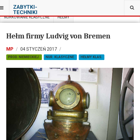
JESTEŚ TUTAJ:
ZABYTKI-
MUZEUM NURKOWANIA W WARSZAWIE
TECHNIKI
NURKOWANIE KLASYCZNE
HEŁMY
Hełm firmy Ludvig von Bremen
MP
04 STYCZEŃ 2017
PROD. NIEMIECKIEJ
NUR. KLASYCZNE
HEŁMY KLAS.