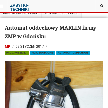
JESTEŚ TUTAJ:
ZABYTKI-
MUZEUM NURKOWANIA W WARSZAWIE
TECHNIKI
NURKOWANIE SWOBODNE
AUTOMATY ODDECHOWE
Automat oddechowy MARLIN firmy
ZMP w Gdańsku
MP
09 STYCZEŃ 2017
PROD. POLSKIEJ
NUR. SWOBODNE
AUTOMATY ODDECHOWE