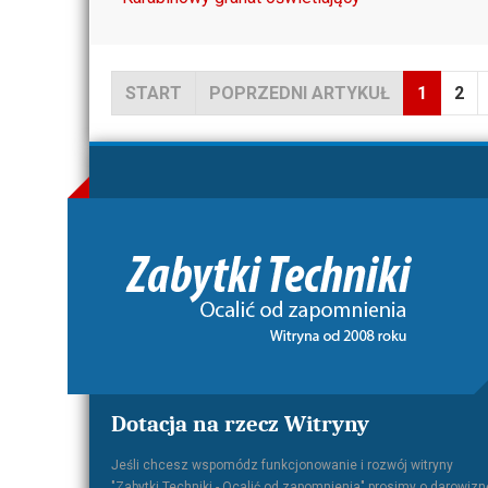
START
POPRZEDNI ARTYKUŁ
1
2
Dotacja na rzecz Witryny
Jeśli chcesz wspomódz funkcjonowanie i rozwój witryny
"Zabytki Techniki - Ocalić od zapomnienia" prosimy o darowizn