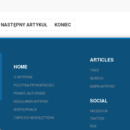
NASTĘPNY ARTYKUŁ
KONIEC
ARTICLES
HOME
TAGS
O WITRYNIE
SEARCH
POLITYKA PRYWATNOŚCI
MAPA WITRYNY
PRAWO AUTORSKIE
SOCIAL
REGULAMIN WITRYNY
WSPÓŁPRACA
FACEBOOK
ZAPIS DO NEWSLETTERA
TWITTER
RSS
ę.