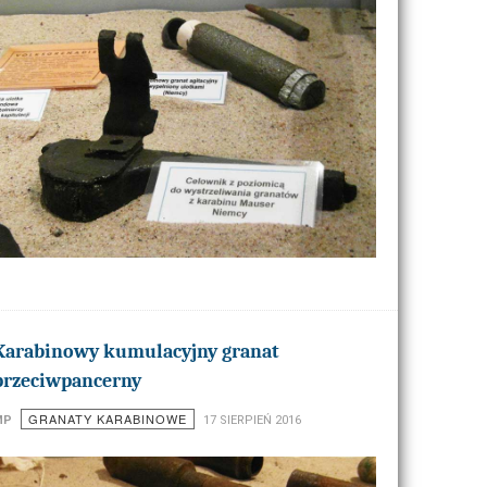
Karabinowy kumulacyjny granat
przeciwpancerny
GRANATY KARABINOWE
MP
17 SIERPIEŃ 2016