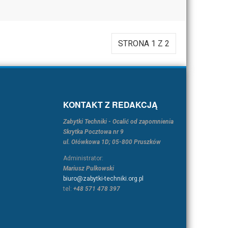
STRONA 1 Z 2
KONTAKT Z REDAKCJĄ
Zabytki Techniki - Ocalić od zapomnienia
Skrytka Pocztowa nr 9
ul. Ołówkowa 1D; 05-800 Pruszków
Administrator:
Mariusz Pulkowski
biuro@zabytki-techniki.org.pl
tel:
+48 571 478 397