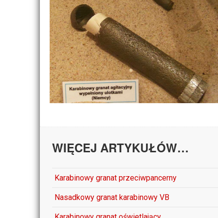
WIĘCEJ ARTYKUŁÓW…
Karabinowy granat przeciwpancerny
Nasadkowy granat karabinowy VB
Karabinowy granat oświetlający