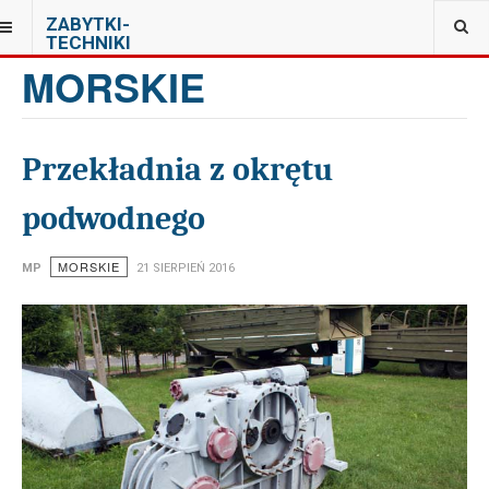
JESTEŚ TUTAJ:
ZABYTKI-
MUZEUM ORŁA BIAŁEGO W SKARŻYSKU-KAMIENNEJ
TECHNIKI
MORSKIE
Przekładnia z okrętu
podwodnego
MORSKIE
MP
21 SIERPIEŃ 2016