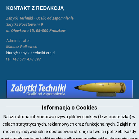
KONTAKT Z REDAKCJĄ
Zabytki Techniki - Ocalić od zapomnienia
Skrytka Pocztowa nr 9
ul. Ołówkowa 1D; 05-800 Pruszków
Administrator:
Mariusz Pulkowski
biuro@zabytki-techniki.org.pl
tel:
+48 571 478 397
Informacja o Cookies
Nasza strona internetowa używa plików cookies (tzw. ciasteczka) w
Copyright © 2026 Joomla!. All Rights Reserved. Powered by
Zabytki-
Techniki
- Designed by JoomlArt.com.
celach statystycznych, reklamowych oraz funkcjonalnych. Dzięki nim
możemy indywidualnie dostosować stronę do twoich potrzeb. Każdy
Bootstrap
is a front-end framework of Twitter, Inc. Code licensed under
Apache License v2.0
.