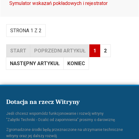
Symulator wskazań pokładowych i rejestrator
STRONA 1 Z 2
START
POPRZEDNI ARTYKUŁ
1
2
NASTĘPNY ARTYKUŁ
KONIEC
Dotacja na rzecz Witryny
Jeśli chcesz wspomódz funkcjonowanie i rozwój witryny
"Zabytki Techniki - Ocalić od zapomnienia" prosimy o darowiznę.
Zgromadzone środki będą przeznaczone na utrzymanie techniczne
witryny oraz jej dalszy rozwój.