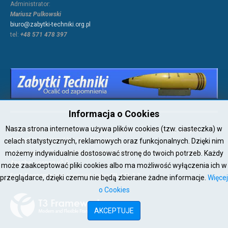
Administrator:
Mariusz Pulkowski
biuro@zabytki-techniki.org.pl
tel:
+48 571 478 397
Informacja o Cookies
Nasza strona internetowa używa plików cookies (tzw. ciasteczka) w
Copyright © 2026 Joomla!. All Rights Reserved. Powered by
Zabytki-
Techniki
- Designed by JoomlArt.com.
celach statystycznych, reklamowych oraz funkcjonalnych. Dzięki nim
możemy indywidualnie dostosować stronę do twoich potrzeb. Każdy
Bootstrap
is a front-end framework of Twitter, Inc. Code licensed under
Apache License v2.0
.
może zaakceptować pliki cookies albo ma możliwość wyłączenia ich w
Font Awesome
font licensed under
SIL OFL 1.1
.
przeglądarce, dzięki czemu nie będą zbierane żadne informacje.
Więcej
o Cookies
AKCEPTUJE