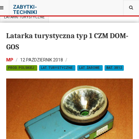
JESTEŚ TUTAJ:
ZABYTKI-
PRYWATNA KOLEKCJA PRL W WARSZAWIE
TECHNIKI
LATARKI TURYSTYCZNE
Latarka turystyczna typ 1 CZM DOM-
GOS
MP
12 PAŹDZIERNIK 2018
PROD. POLSKIEJ
LAT. TURYSTYCZNE
LAT. ŻAROWE
BAT. 3R12