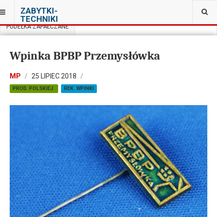
JESTEŚ TUTAJ:
ZABYTKI-
PRYWATNA KOLEKCJA PRL W WARSZAWIE
TECHNIKI
PUDEŁKA ZAPAŁCZANE
Wpinka BPBP Przemysłówka
MP
25 LIPIEC 2018
PROD. POLSKIEJ
REK. WPINKI