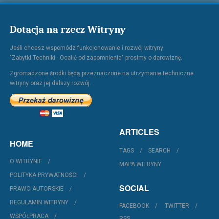
Dotacja na rzecz Witryny
Jeśli chcesz wspomódz funkcjonowanie i rozwój witryny
"Zabytki Techniki - Ocalić od zapomnienia" prosimy o darowiznę.
Zgromadzone środki będą przeznaczone na utrzymanie techniczne
witryny oraz jej dalszy rozwój.
ARTICLES
HOME
TAGS
SEARCH
O WITRYNIE
MAPA WITRYNY
POLITYKA PRYWATNOŚCI
SOCIAL
PRAWO AUTORSKIE
REGULAMIN WITRYNY
FACEBOOK
TWITTER
WSPÓŁPRACA
RSS