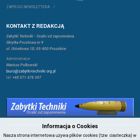
ZAPIS DO NEWSLETTERA
KONTAKT Z REDAKCJĄ
Zabytki Techniki - Ocalić od zapomnienia
Skrytka Pocztowa nr 9
ul. Ołówkowa 1D; 05-800 Pruszków
Administrator:
Mariusz Pulkowski
biuro@zabytki-techniki.org.pl
tel:
+48 571 478 397
Informacja o Cookies
Nasza strona internetowa używa plików cookies (tzw. ciasteczka) w
Copyright © 2026 Joomla!. All Rights Reserved. Powered by
Zabytki-