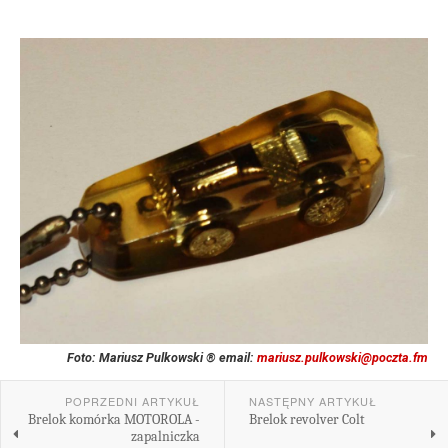
Foto: Mariusz Pulkowski ® email:
mariusz.pulkowski@poczta.fm
POPRZEDNI ARTYKUŁ
NASTĘPNY ARTYKUŁ
Brelok komórka MOTOROLA -
Brelok revolver Colt
zapalniczka