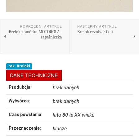
POPRZEDNI ARTYKUŁ
NASTĘPNY ARTYKUŁ
Brelok komórka MOTOROLA -
Brelok revolver Colt
zapalniczka
rek. Breloki
DANE TECHNICZNE
Produkcja:
brak danych
Wytwórca:
brak danych
Czas powstania:
lata 80-te XX wieku
Przeznaczenie:
klucze