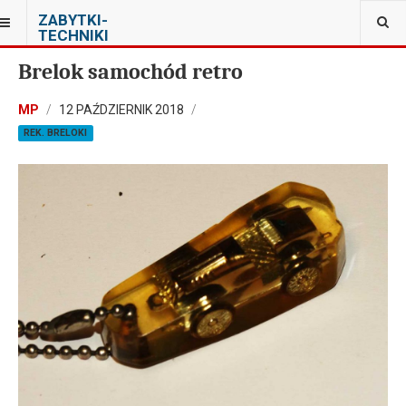
JESTEŚ TUTAJ:
ZABYTKI-
PRYWATNA KOLEKCJA PRL W WARSZAWIE
TECHNIKI
Brelok samochód retro
MP
12 PAŹDZIERNIK 2018
REK. BRELOKI