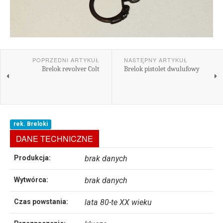
POPRZEDNI ARTYKUŁ
NASTĘPNY ARTYKUŁ
Brelok revolver Colt
Brelok pistolet dwulufowy
rek. Breloki
DANE TECHNICZNE
Produkcja:
brak danych
Wytwórca:
brak danych
Czas powstania:
lata 80-te XX wieku