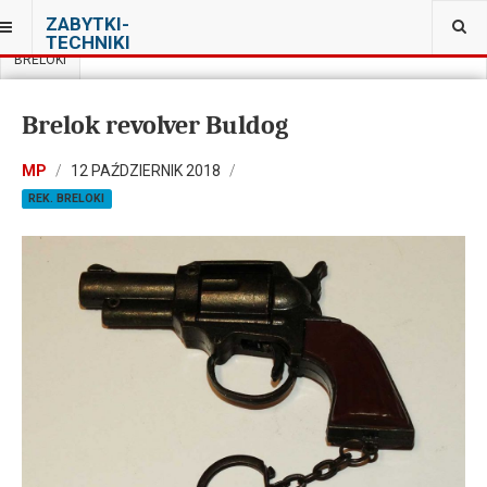
JESTEŚ TUTAJ:
ZABYTKI-
PRYWATNA KOLEKCJA PRL W WARSZAWIE
TECHNIKI
BRELOKI
Brelok revolver Buldog
MP
12 PAŹDZIERNIK 2018
REK. BRELOKI