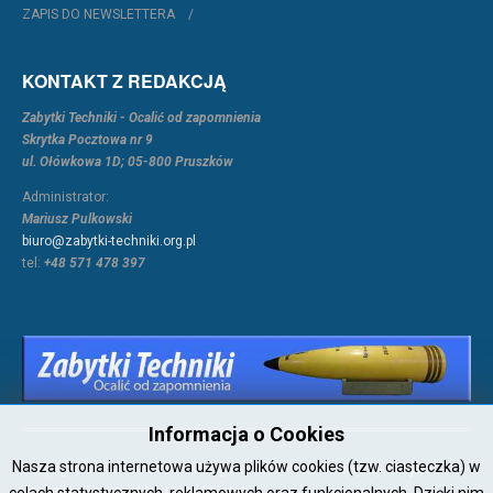
ZAPIS DO NEWSLETTERA
KONTAKT Z REDAKCJĄ
Zabytki Techniki - Ocalić od zapomnienia
Skrytka Pocztowa nr 9
ul. Ołówkowa 1D; 05-800 Pruszków
Administrator:
Mariusz Pulkowski
biuro@zabytki-techniki.org.pl
tel:
+48 571 478 397
Informacja o Cookies
Nasza strona internetowa używa plików cookies (tzw. ciasteczka) w
Copyright © 2026 Joomla!. All Rights Reserved. Powered by
Zabytki-
Techniki
- Designed by JoomlArt.com.