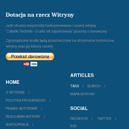
Dotacja na rzecz Witryny
Jeśli chcesz wspomódz funkcjonowanie i rozwój witryny
"Zabytki Techniki - Ocalić od zapomnienia" prosimy o darowiznę.
Zgromadzone środki będą przeznaczone na utrzymanie techniczne
witryny oraz jej dalszy rozwój.
ARTICLES
HOME
TAGS
SEARCH
O WITRYNIE
MAPA WITRYNY
POLITYKA PRYWATNOŚCI
SOCIAL
PRAWO AUTORSKIE
REGULAMIN WITRYNY
FACEBOOK
TWITTER
WSPÓŁPRACA
RSS