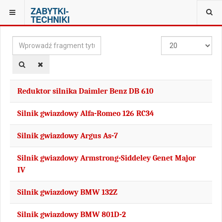
ZABYTKI-
JESTEŚ TUTAJ:
TAGS
TECHNIKI
Wprowadź
Pokaż
fragment
#
tytułu
Reduktor silnika Daimler Benz DB 610
Silnik gwiazdowy Alfa-Romeo 126 RC34
Silnik gwiazdowy Argus As-7
Silnik gwiazdowy Armstrong-Siddeley Genet Major
IV
Silnik gwiazdowy BMW 132Z
Silnik gwiazdowy BMW 801D-2