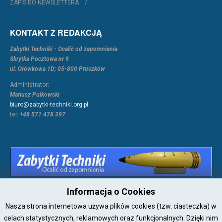
ZAPIS DO NEWSLETTERA
KONTAKT Z REDAKCJĄ
Zabytki Techniki - Ocalić od zapomnienia
Skrytka Pocztowa nr 9
ul. Ołówkowa 1D; 05-800 Pruszków
Administrator:
Mariusz Pulkowski
biuro@zabytki-techniki.org.pl
tel:
+48 571 478 397
Informacja o Cookies
Nasza strona internetowa używa plików cookies (tzw. ciasteczka) w
Copyright © 2026 Joomla!. All Rights Reserved. Powered by
Zabytki-
Techniki
- Designed by JoomlArt.com.
celach statystycznych, reklamowych oraz funkcjonalnych. Dzięki nim