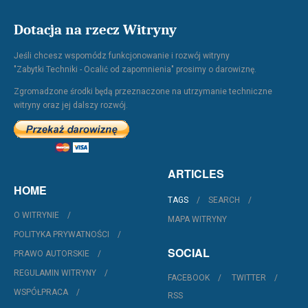
Dotacja na rzecz Witryny
Jeśli chcesz wspomódz funkcjonowanie i rozwój witryny
"Zabytki Techniki - Ocalić od zapomnienia" prosimy o darowiznę.
Zgromadzone środki będą przeznaczone na utrzymanie techniczne
witryny oraz jej dalszy rozwój.
ARTICLES
HOME
TAGS
SEARCH
O WITRYNIE
MAPA WITRYNY
POLITYKA PRYWATNOŚCI
SOCIAL
PRAWO AUTORSKIE
REGULAMIN WITRYNY
FACEBOOK
TWITTER
WSPÓŁPRACA
RSS