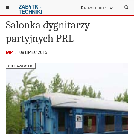
ZABYTKI-
JESTEŚ TUTAJ:
HISTORIA
CIEKAWOSTKI
0
NOWO DODANE
TECHNIKI
Salonka dygnitarzy
partyjnych PRL
MP
08 LIPIEC 2015
CIEKAWOSTKI