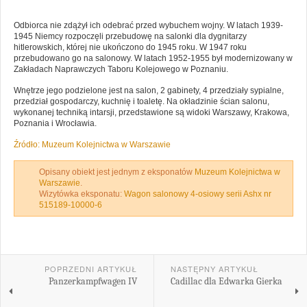
Odbiorca nie zdążył ich odebrać przed wybuchem wojny. W latach 1939-
1945 Niemcy rozpoczęli przebudowę na salonki dla dygnitarzy
hitlerowskich, której nie ukończono do 1945 roku. W 1947 roku
przebudowano go na salonowy. W latach 1952-1955 był modernizowany w
Zakładach Naprawczych Taboru Kolejowego w Poznaniu.
Wnętrze jego podzielone jest na salon, 2 gabinety, 4 przedziały sypialne,
przedział gospodarczy, kuchnię i toaletę. Na okładzinie ścian salonu,
wykonanej techniką intarsji, przedstawione są widoki Warszawy, Krakowa,
Poznania i Wrocławia.
Źródło: Muzeum Kolejnictwa w Warszawie
Opisany obiekt jest jednym z eksponatów
Muzeum Kolejnictwa w
Warszawie
.
Wizytówka eksponatu:
Wagon salonowy 4-osiowy serii Ashx nr
515189-10000-6
POPRZEDNI ARTYKUŁ
NASTĘPNY ARTYKUŁ
Panzerkampfwagen IV
Cadillac dla Edwarka Gierka