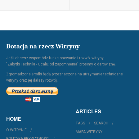
Dotacja na rzecz Witryny
Jeśli chcesz wspomódz funkcjonowanie i rozwój witryny
"Zabytki Techniki - Ocalić od zapomnienia" prosimy o darowiznę.
Zgromadzone środki będą przeznaczone na utrzymanie techniczne
witryny oraz jej dalszy rozwój.
ARTICLES
HOME
TAGS
SEARCH
O WITRYNIE
MAPA WITRYNY
POLITYKA PRYWATNOŚCI