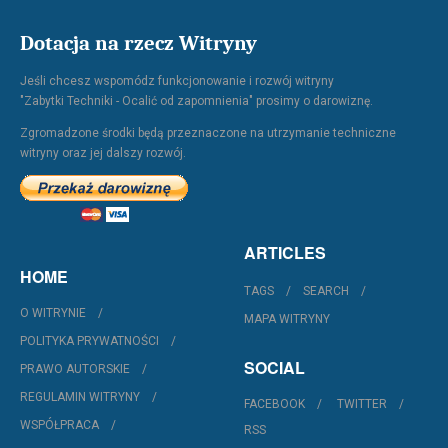
Dotacja na rzecz Witryny
Jeśli chcesz wspomódz funkcjonowanie i rozwój witryny
"Zabytki Techniki - Ocalić od zapomnienia" prosimy o darowiznę.
Zgromadzone środki będą przeznaczone na utrzymanie techniczne
witryny oraz jej dalszy rozwój.
ARTICLES
HOME
TAGS
SEARCH
O WITRYNIE
MAPA WITRYNY
POLITYKA PRYWATNOŚCI
SOCIAL
PRAWO AUTORSKIE
REGULAMIN WITRYNY
FACEBOOK
TWITTER
WSPÓŁPRACA
RSS