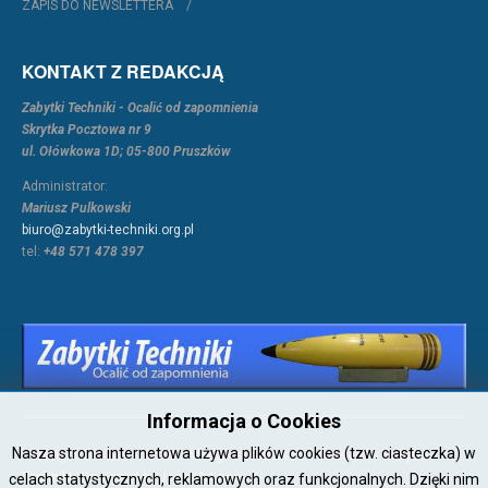
ZAPIS DO NEWSLETTERA
KONTAKT Z REDAKCJĄ
Zabytki Techniki - Ocalić od zapomnienia
Skrytka Pocztowa nr 9
ul. Ołówkowa 1D; 05-800 Pruszków
Administrator:
Mariusz Pulkowski
biuro@zabytki-techniki.org.pl
tel:
+48 571 478 397
Informacja o Cookies
Nasza strona internetowa używa plików cookies (tzw. ciasteczka) w
Copyright © 2026 Joomla!. All Rights Reserved. Powered by
Zabytki-
Techniki
- Designed by JoomlArt.com.
celach statystycznych, reklamowych oraz funkcjonalnych. Dzięki nim