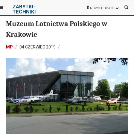
JESTEŚ TUTAJ:
ZABYTKI-
MUZEA
TECHNIKI
0
NOWO DODANE
TECHNIKI
Muzeum Lotnictwa Polskiego w
Krakowie
MP
04 CZERWIEC 2019