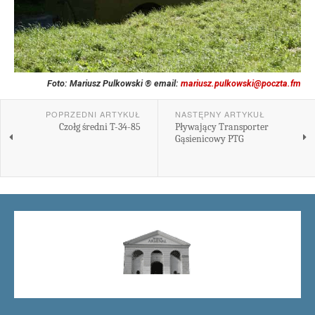
Foto: Mariusz Pulkowski ® email:
mariusz.pulkowski@poczta.fm
POPRZEDNI ARTYKUŁ
NASTĘPNY ARTYKUŁ
Czołg średni T-34-85
Pływający Transporter
Gąsienicowy PTG