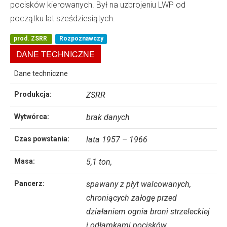
pocisków kierowanych. Był na uzbrojeniu LWP od
początku lat sześdziesiątych.
prod. ZSRR
Rozpoznawczy
DANE TECHNICZNE
Dane techniczne
Produkcja:
ZSRR
Wytwórca:
brak danych
Czas powstania:
lata 1957 – 1966
Masa:
5,1 ton,
Pancerz:
spawany z płyt walcowanych,
chroniących załogę przed
działaniem ognia broni strzeleckiej
i odłamkami pocisków,