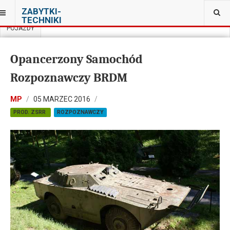
JESTEŚ TUTAJ:
ZABYTKI-
MUZEUM BARWY I ORĘŻA ARSENAŁ W ZAMOŚCIU
TECHNIKI
POJAZDY
Opancerzony Samochód
Rozpoznawczy BRDM
MP
05 MARZEC 2016
PROD. ZSRR
ROZPOZNAWCZY