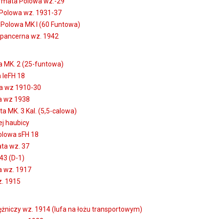
mata Polowa wz.-29
Polowa wz. 1931-37
Polowa MK I (60 Funtowa)
pancerna wz. 1942
 MK. 2 (25-funtowa)
 IeFH 18
a wz 1910-30
a wz 1938
 MK. 3 Kal. (5,5-calowa)
j haubicy
olowa sFH 18
ta wz. 37
3 (D-1)
 wz. 1917
z. 1915
niczy wz. 1914 (lufa na łożu transportowym)