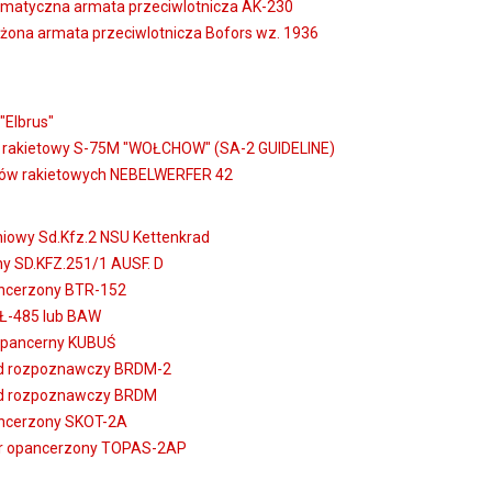
matyczna armata przeciwlotnicza AK-230
żona armata przeciwlotnicza Bofors wz. 1936
"Elbrus"
w rakietowy S-75M "WOŁCHOW" (SA-2 GUIDELINE)
ków rakietowych NEBELWERFER 42
niowy Sd.Kfz.2 NSU Kettenkrad
y SD.KFZ.251/1 AUSF. D
ancerzony BTR-152
Ł-485 lub BAW
pancerny KUBUŚ
d rozpoznawczy BRDM-2
d rozpoznawczy BRDM
ancerzony SKOT-2A
er opancerzony TOPAS-2AP