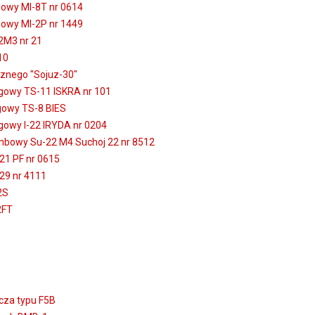
iowy MI-8T nr 0614
iowy MI-2P nr 1449
2M3 nr 21
10
cznego "Sojuz-30"
ngowy TS-11 ISKRA nr 101
gowy TS-8 BIES
gowy I-22 IRYDA nr 0204
bowy Su-22 M4 Suchoj 22 nr 8512
21 PF nr 0615
29 nr 4111
2S
2FT
icza typu F5B