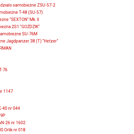
 działo samobieżne ZSU-57-2
mobieżne T-48 (SU-57)
żne "SEXTON" Mk. II
ieżna 2S1 "GOŹDZIK"
 samobieżne SU-76M
ne Jagdpanzer 38 (T) "Hetzer"
HERMAN
T-76
nr 1147
-40 nr 044
-9P
AN-26 nr 1602
 Orlik nr 018