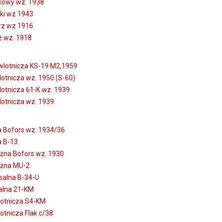
kowy wz. 1938
ki wz 1943
rz wz 1916
ż wz. 1918
lotnicza KS-19 M2,1959
otnicza wz. 1950 (S-60)
otnicza 61-K wz. 1939
otnicza wz. 1939
 Bofors wz. 1934/36
 B-13
na Bofors wz. 1930
żna MU-2
alna B-34-U
alna 21-KM
otnicza S4-KM
tnicza Flak c/38