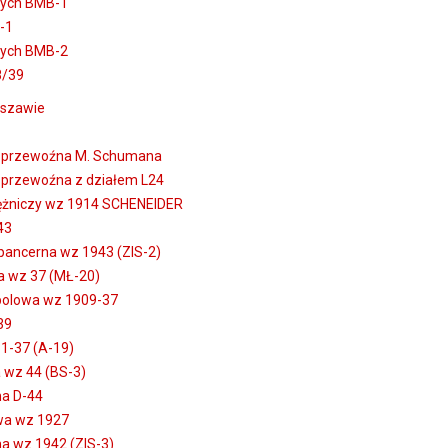
wych BMB-1
-1
wych BMB-2
8/39
rszawie
 przewoźna M. Schumana
przewoźna z działem L24
ężniczy wz 1914 SCHENEIDER
43
ancerna wz 1943 (ZIS-2)
 wz 37 (MŁ-20)
polowa wz 1909-37
39
1-37 (A-19)
wz 44 (BS-3)
a D-44
wa wz 1927
a wz 1942 (ZIS-3)