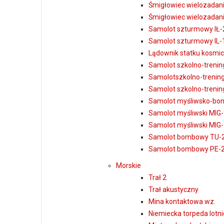
Śmigłowiec wielozadan
Śmigłowiec wielozadan
Samolot szturmowy IŁ-
Samolot szturmowy IL-
Lądownik statku kosmi
Samolot szkolno-treni
Samolotszkolno-trenin
Samolot szkolno-trenin
Samolot myśliwsko-bom
Samolot myśliwski MIG-
Samolot myśliwski MIG-
Samolot bombowy TU-
Samolot bombowy PE-
Morskie
Trał 2
Trał akustyczny
Mina kontaktowa wz.
Niemiecka torpeda lotn