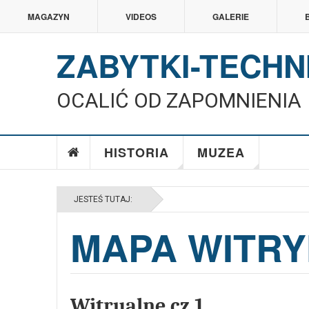
MAGAZYN
VIDEOS
GALERIE
ZABYTKI-TECHN
STOCZNIA MARYNARKI WOJENNEJ IM. DĄBR
GDYNIA
OCALIĆ OD ZAPOMNIENIA
Brelok Stocznia Mar. Woj. im. Dąbrowszczaków GDYNIA
HISTORIA
MUZEA
JESTEŚ TUTAJ:
MAPA WITR
Witrualne cz 1