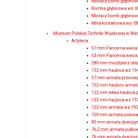
Miotacz bomb głębino
Bomba głębinowa wz. B
Miotacz bomb głębino
Mina kontaktowa wz. 0
Muzeum Polskiej Techniki Wojskowej w Wa
Artyleria
57 mm Pancerna wieża
53 mm Pancerna wieża 
280 mm moździerz obl
152 mm haubica wz 19
57 mm armata przeciwp
152 mm haubico armata
122 mm lekka haubica 
122 mm haubica wz 19
122 mm armata wz 193
100 mm armata polowa 
85 mm armata dywizyjn
76,2 mm armata pułko
76 mm armata dywizyjn