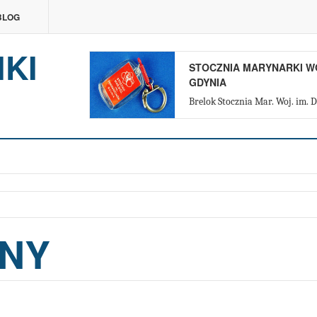
BLOG
IKI
OWSZCZAKÓW -
WYTWÓRNIA PASZ GOLPA
YNY