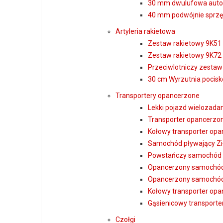
30 mm dwulufowa auto
40 mm podwójnie sprzę
Artyleria rakietowa
Zestaw rakietowy 9K51
Zestaw rakietowy 9K72 
Przeciwlotniczy zesta
30 cm Wyrzutnia pocis
Transportery opancerzone
Lekki pojazd wielozada
Transporter opancerzon
Kołowy transporter op
Samochód pływający Zi
Powstańczy samochód 
Opancerzony samochó
Opancerzony samochó
Kołowy transporter op
Gąsienicowy transport
Czołgi