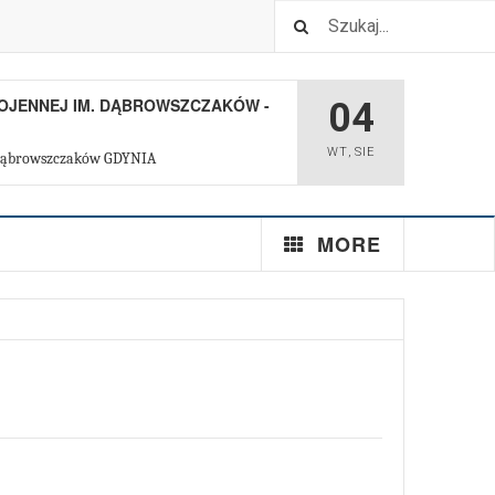
SZ W GOLUBIU DOBRZYNIU
04
WT
,
SIE
MORE