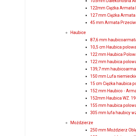
105mm Dalekonośna Ar
122mm Ciężka Armata 
127 mm Ciężka Armata 
45 mm Armata Przeciw
Haubice
87,6 mm haubicoarmata
10,5 cm Haubica polowa
122 mm Haubica Polow
122 mm haubica polow
139,7 mm haubicoarmata
150 mm Lufa niemieckie
15 cm Ciężka haubica p
152 mm Haubico - Arma
152mm Haubica WZ. 194
155 mm haubica polowa
305 mm lufa haubicy w
Moździerze
250 mm Moździerz Oblęż