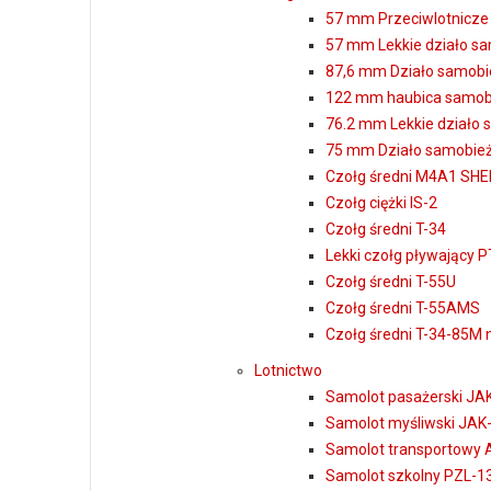
57 mm Przeciwlotnicze
57 mm Lekkie działo sa
87,6 mm Działo samobie
122 mm haubica samob
76.2 mm Lekkie działo
75 mm Działo samobież
Czołg średni M4A1 S
Czołg ciężki IS-2
Czołg średni T-34
Lekki czołg pływający P
Czołg średni T-55U
Czołg średni T-55AMS
Czołg średni T-34-85M 
Lotnictwo
Samolot pasażerski JAK
Samolot myśliwski JAK
Samolot transportowy 
Samolot szkolny PZL-130